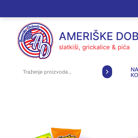
Skoči
do
sadržaja
AMERIŠKE DO
slatkiši, grickalice & pića
Pretraga
N
K