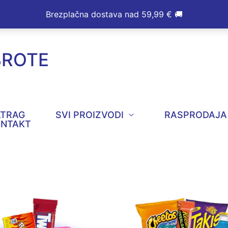
Brezplačna dostava nad 59,99 € 🚚
BROTE
ATRAG
SVI PROIZVODI
RASPRODAJA
ONTAKT