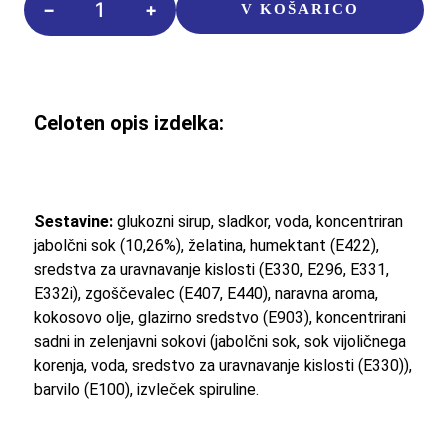
V KOŠARICO
Peelerz
Gummy
Witch's
Apple
65g
Celoten opis izdelka:
količina
Sestavine:
glukozni sirup, sladkor, voda, koncentriran
jabolčni sok (10,26%), želatina, humektant (E422),
sredstva za uravnavanje kislosti (E330, E296, E331,
E332i), zgoščevalec (E407, E440), naravna aroma,
kokosovo olje, glazirno sredstvo (E903), koncentrirani
sadni in zelenjavni sokovi (jabolčni sok, sok vijoličnega
korenja, voda, sredstvo za uravnavanje kislosti (E330)),
barvilo (E100), izvleček spiruline.