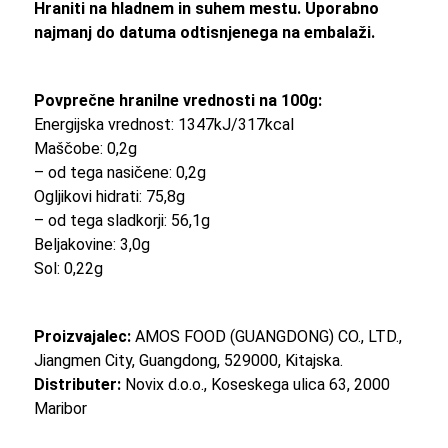
Hraniti na hladnem in suhem mestu. Uporabno
najmanj do datuma odtisnjenega na embalaži.
Povprečne hranilne vrednosti na 100g:
Energijska vrednost: 1347kJ/317kcal
Maščobe: 0,2g
– od tega nasičene: 0,2g
Ogljikovi hidrati: 75,8g
– od tega sladkorji: 56,1g
Beljakovine: 3,0g
Sol: 0,22g
Proizvajalec:
AMOS FOOD (GUANGDONG) CO., LTD.,
Jiangmen City, Guangdong, 529000, Kitajska.
Distributer:
Novix d.o.o., Koseskega ulica 63, 2000
Maribor