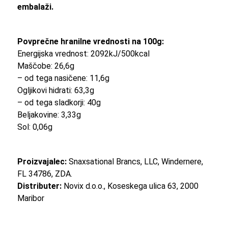
embalaži.
Povprečne hranilne vrednosti na 100g:
Energijska vrednost: 2092kJ/500kcal
Maščobe: 26,6g
– od tega nasičene: 11,6g
Ogljikovi hidrati: 63,3g
– od tega sladkorji: 40g
Beljakovine: 3,33g
Sol: 0,06g
Proizvajalec:
Snaxsational Brancs, LLC, Windernere,
FL 34786, ZDA.
Distributer:
Novix d.o.o., Koseskega ulica 63, 2000
Maribor