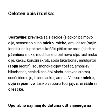
Celoten opis izdelka:
Sestavine:
prevleka za slaščice (sladkor, palmovo
olje, nemastno suho
mleko
,
mleko
, emulgator (
sojin
lecitin), sol), pokovka, koščki piškotov oreo (sladkor,
pšenična
moka, modificirano palmovo olje, rastlinsko
olje, kakav, koruzni škrob, soda bikarbona , emulgator
(
sojin
lecitin), sol, monokalcijev fosfat, amonijev
bikarbonat, nesladkana čokolada, naravna aroma),
sončnično olje, trsni sladkor, aroma. Vsebuje
mleko,
sojo
in
pšenico
. Lahko vsebuje tudi
jajca, arašide
in
oreščke.
Uporabno najmanj do datuma odtisnjenega na