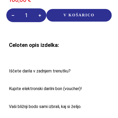
Darilni
V KOŠARICO
bon
100€
količina
Celoten opis izdelka:
Iščete darila v zadnjem trenutku?
Kupite elektronski darilni bon (voucher)!
Vaši bližnji bodo sami izbrali, kaj si želijo.