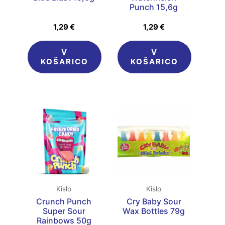
Punch 15,6g
1,29
€
1,29
€
V
V
KOŠARICO
KOŠARICO
Kislo
Kislo
Crunch Punch
Cry Baby Sour
Super Sour
Wax Bottles 79g
Rainbows 50g