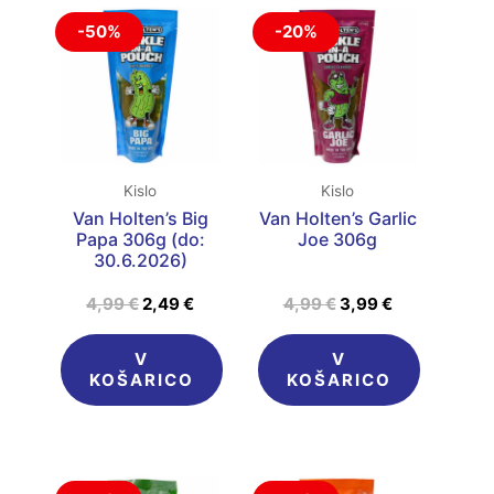
Izvirna
Trenutna
Izvirna
Trenutna
-50%
-20%
cena
cena
cena
cena
je
je:
je
je:
bila:
2,49 €.
bila:
3,99 €.
4,99 €.
4,99 €.
Kislo
Kislo
Van Holten’s Big
Van Holten’s Garlic
Papa 306g (do:
Joe 306g
30.6.2026)
4,99
€
2,49
€
4,99
€
3,99
€
V
V
KOŠARICO
KOŠARICO
Izvirna
Trenutna
Izvirna
Trenutna