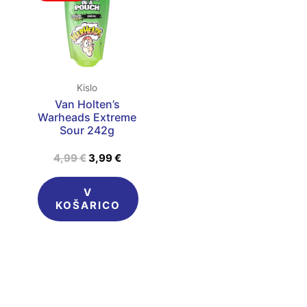
je
je:
bila:
3,99 €.
4,99 €.
Kislo
Van Holten’s
Warheads Extreme
Sour 242g
4,99
€
3,99
€
V
KOŠARICO