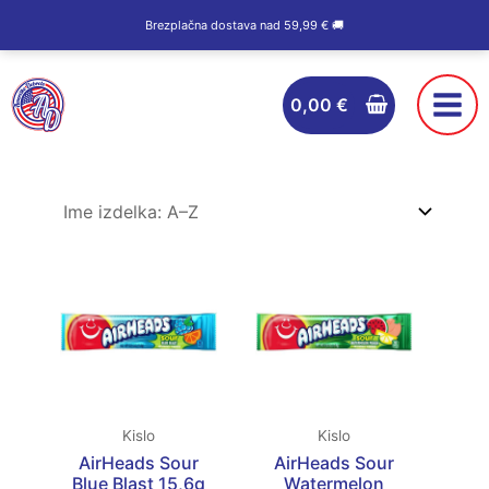
Skip
Brezplačna dostava nad 59,99 € 🚚
to
content
0,00
€
Kislo
Kislo
AirHeads Sour
AirHeads Sour
Blue Blast 15,6g
Watermelon