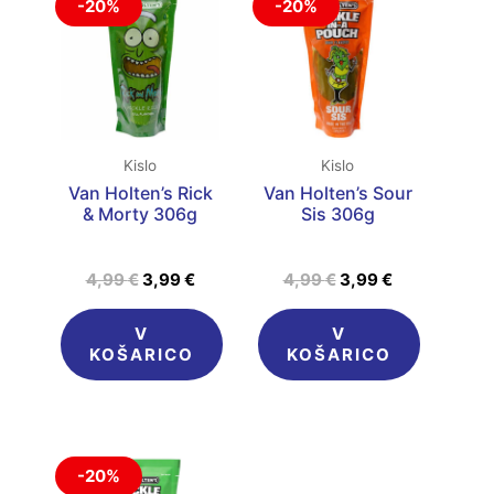
-20%
-20%
cena
cena
cena
cena
je
je:
je
je:
bila:
3,99 €.
bila:
3,99 €.
4,99 €.
4,99 €.
Kislo
Kislo
Van Holten’s Rick
Van Holten’s Sour
& Morty 306g
Sis 306g
4,99
€
3,99
€
4,99
€
3,99
€
V
V
KOŠARICO
KOŠARICO
Izvirna
Trenutna
-20%
cena
cena