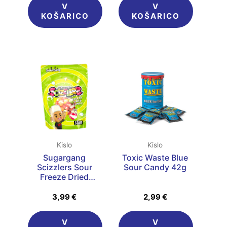
V
V
KOŠARICO
KOŠARICO
Kislo
Kislo
Sugargang
Toxic Waste Blue
Scizzlers Sour
Sour Candy 42g
Freeze Dried
Candy 75g
3,99
€
2,99
€
V
V