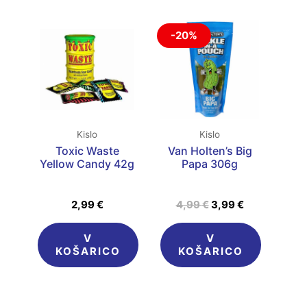
Izvirna
Trenutna
-20%
cena
cena
je
je:
bila:
3,99 €.
4,99 €.
Kislo
Kislo
Toxic Waste
Van Holten’s Big
Yellow Candy 42g
Papa 306g
2,99
€
4,99
€
3,99
€
V
V
KOŠARICO
KOŠARICO