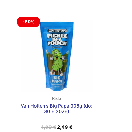
Izvirna
Trenutna
-50%
cena
cena
je
je:
bila:
2,49 €.
4,99 €.
Kislo
Van Holten’s Big Papa 306g (do:
30.6.2026)
4,99
€
2,49
€