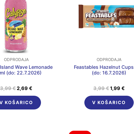
3,99 €.
3,99 €.
ODPRODAJA
ODPRODAJA
 Island Wave Lemonade
Feastables Hazelnut Cups
ml (do: 22.7.2026)
(do: 16.7.2026)
3,99
€
2,69
€
3,99
€
1,99
€
V KOŠARICO
V KOŠARICO
Izvirna
Trenutna
Izvirna
Tre