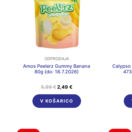
5,99 €.
ODPRODAJA
Amos Peelerz Gummy Banana
Calypso
80g (do: 18.7.2026)
473
5,99
€
2,49
€
V KOŠARICO
Izvirna
Trenutna