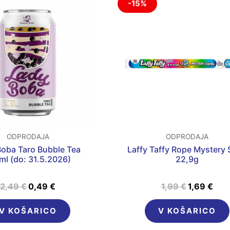
-15%
cena
cena
cena
cen
je
je:
je
je:
bila:
0,49 €.
bila:
1,69
2,49 €.
1,99 €.
ODPRODAJA
ODPRODAJA
Boba Taro Bubble Tea
Laffy Taffy Rope Mystery 
ml (do: 31.5.2026)
22,9g
2,49
€
0,49
€
1,99
€
1,69
€
V KOŠARICO
V KOŠARICO