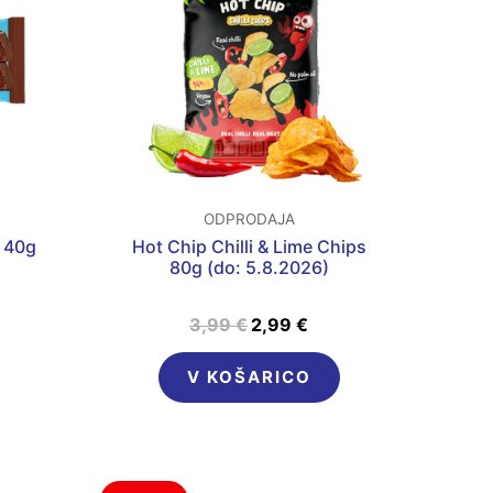
3,99 €.
ODPRODAJA
 40g
Hot Chip Chilli & Lime Chips
80g (do: 5.8.2026)
3,99
€
2,99
€
V KOŠARICO
nutna
Izvirna
Trenutna