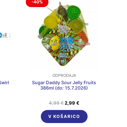
-40%
a
cena
cena
je
je:
 €.
bila:
2,99 €.
4,99 €.
ODPRODAJA
Swirl
Sugar Daddy Sour Jelly Fruits
386ml (do: 15.7.2026)
4,99
€
2,99
€
V KOŠARICO