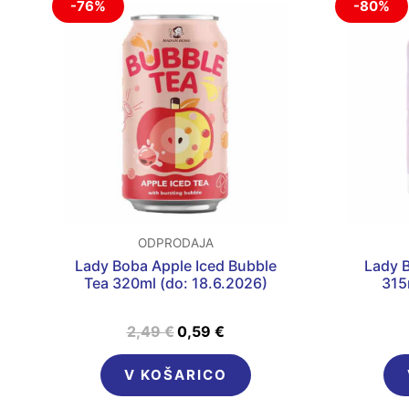
-76%
-80%
cena
cena
je
je:
bila:
0,59 €.
2,49 €.
ODPRODAJA
Lady Boba Apple Iced Bubble
Lady 
Tea 320ml (do: 18.6.2026)
315
2,49
€
0,59
€
V KOŠARICO