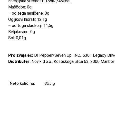
Energijska vrednost: 188kJ/45kcal
Maščobe: 0g
– od tega nasičene: 0g
Ogljikovi hidrati: 12,1g
– od tega sladkorji: 11,5g
Beljakovine: 0g
Sol: 0,01g
Proizvajalec:
Dr Pepper/Seven Up, INC., 5301 Legacy Driv
Distributer:
Novix d.o.o., Koseskega ulica 63, 2000 Maribor
Neto količina:
355 g