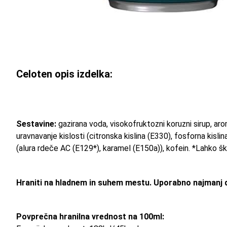
Celoten opis izdelka:
Sestavine:
gazirana voda, visokofruktozni koruzni sirup, ar
uravnavanje kislosti (citronska kislina (E330), fosforna kislin
(alura rdeče AC (E129*), karamel (E150a)), kofein. *Lahko šk
Hraniti na hladnem in suhem mestu. Uporabno najmanj 
Povprečna hranilna vrednost na 100ml: