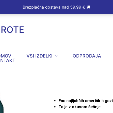
Brezplačna dostava nad 59,99 € 🚚
BROTE
OMOV
VSI IZDELKI
ODPRODAJA
ONTAKT
Ena najljubših ameriških gazi
Ta je z okusom češnje