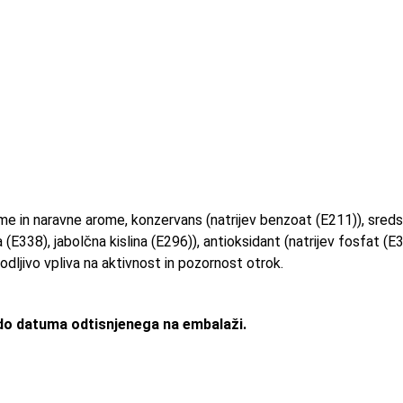
ome in naravne arome, konzervans (natrijev benzoat (E211)), sred
a (E338), jabolčna kislina (E296)), antioksidant (natrijev fosfat (E3
odljivo vpliva na aktivnost in pozornost otrok.
do datuma odtisnjenega na embalaži.