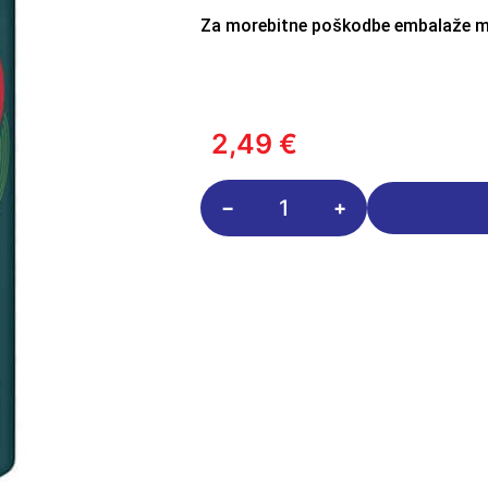
Za morebitne poškodbe embalaže m
2,49
€
Dr
Pepper
Cherry
355ml
količina