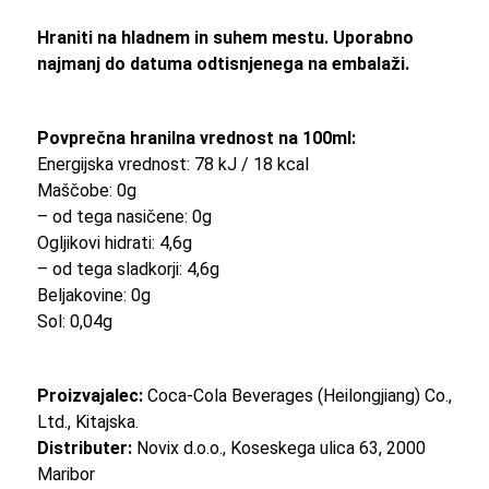
Hraniti na hladnem in suhem mestu. Uporabno
najmanj do datuma odtisnjenega na embalaži.
Povprečna hranilna vrednost na 100ml:
Energijska vrednost: 78 kJ / 18 kcal
Maščobe: 0g
– od tega nasičene: 0g
Ogljikovi hidrati: 4,6g
– od tega sladkorji: 4,6g
Beljakovine: 0g
Sol: 0,04g
Proizvajalec:
Coca-Cola Beverages (Heilongjiang) Co.,
Ltd., Kitajska.
Distributer:
Novix d.o.o., Koseskega ulica 63, 2000
Maribor