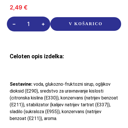
2,49
€
Fanta
V KOŠARICO
Lychee
330ml
količina
Celoten opis izdelka:
Sestavine:
voda, glukozno-fruktozni sirup, ogljikov
dioksid (E290), sredstvo za uravnavanje kislosti
(citronska kislina (E330)), konzervans (natrijev benzoat
(E211)), stabilizator (kalijev natrijev tartrat (E337)),
sladilo (sukraloza (E955)), konzervans (natrijev
benzoat (E211)), aroma.