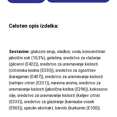
Gummy
Trees
65g
količina
Celoten opis izdelka:
Sestavine:
glukozni sirup, sladkor, voda, koncentriran
jabolčni sok (10,3%), gelatina, sredstvo za vlaženje
(glicerol (E422)), sredstvo za uravnavanje kislosti
(citronska kislina (E330)), sredstvo za zgostitev
(karagenan (E407)), sredstvo za uravnavanje kislosti
(natrijev citrat (E331)), naravna aroma, sredstvo za
uravnavanje kislosti (jabolčna kislina (E296)), kokosovo
olje, sredstvo za uravnavanje kislosti (kalijev citrat
(E333)), sredstvo za glaziranje (karnauba vosek
(E903)), spirulin ekstrakt, barvilo (kurkumin (E100)).