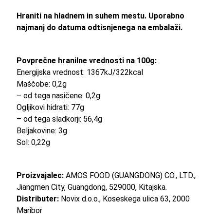
Hraniti na hladnem in suhem mestu. Uporabno
najmanj do datuma odtisnjenega na embalaži.
Povprečne hranilne vrednosti na 100g:
Energijska vrednost: 1367kJ/322kcal
Maščobe: 0,2g
– od tega nasičene: 0,2g
Ogljikovi hidrati: 77g
– od tega sladkorji: 56,4g
Beljakovine: 3g
Sol: 0,22g
Proizvajalec:
AMOS FOOD (GUANGDONG) CO., LTD.,
Jiangmen City, Guangdong, 529000, Kitajska.
Distributer:
Novix d.o.o., Koseskega ulica 63, 2000
Maribor