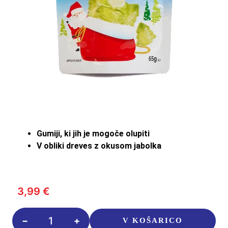
Gumiji, ki jih je mogoče olupiti
V obliki dreves z okusom jabolka
3,99
€
Amos
V KOŠARICO
Peelerz