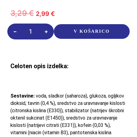
Izvirna
Trenutna
3,29
€
2,99
€
cena
cena
je
je:
Red
bila:
2,99 €.
V KOŠARICO
Bull
3,29 €.
Sudachi-
Lime
250ml
količina
Celoten opis izdelka:
Sestavine:
voda, sladkor (saharoza), glukoza, ogljikov
dioksid, tavrin (0,4 %), sredstvo za uravnavanje kislosti
(citronska kislina (E330)), stabilizator (natrijev škrobni
oktenil sukcinat (E1450)), sredstvo za uravnavanje
kislosti (natrijevi citrati (E331)), kofein (0,03 %),
vitamini (niacin (vitamin B3), pantotenska kislina