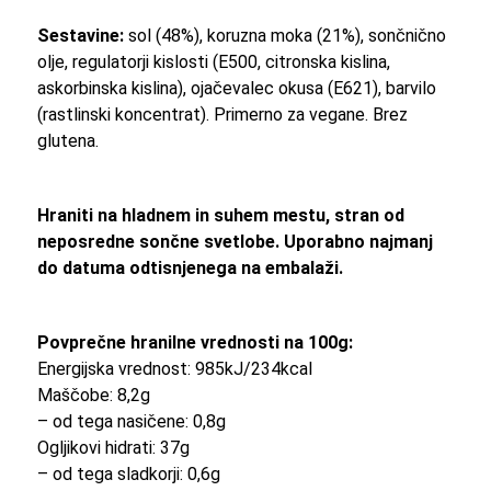
Sestavine:
sol (48%), koruzna moka (21%), sončnično
olje, regulatorji kislosti (E500, citronska kislina,
askorbinska kislina), ojačevalec okusa (E621), barvilo
(rastlinski koncentrat). Primerno za vegane. Brez
glutena.
Hraniti na hladnem in suhem mestu, stran od
neposredne sončne svetlobe.
Uporabno najmanj
do datuma odtisnjenega na embalaži.
Povprečne hranilne vrednosti na 100g:
Energijska vrednost: 985kJ/234kcal
Maščobe: 8,2g
– od tega nasičene: 0,8g
Ogljikovi hidrati: 37g
– od tega sladkorji: 0,6g