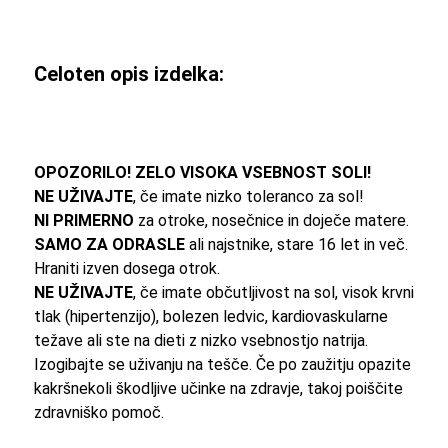
8g
količina
Celoten opis izdelka:
OPOZORILO! ZELO VISOKA VSEBNOST SOLI!
NE UŽIVAJTE
, če imate nizko toleranco za sol!
NI PRIMERNO
za otroke, nosečnice in doječe matere.
SAMO ZA ODRASLE
ali najstnike, stare 16 let in več.
Hraniti izven dosega otrok.
NE UŽIVAJTE
, če imate občutljivost na sol, visok krvni
tlak (hipertenzijo), bolezen ledvic, kardiovaskularne
težave ali ste na dieti z nizko vsebnostjo natrija.
Izogibajte se uživanju na tešče. Če po zaužitju opazite
kakršnekoli škodljive učinke na zdravje, takoj poiščite
zdravniško pomoč.