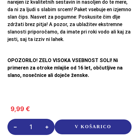
narejen iz kvalitetnih sestavin in nasoljen do te mere,
da ni za ljudi s slabim srcem! Paket vsebuje en izjemno
slan čips.
Nasvet za pogumne: Poskusite čim dlje
zdržati brez pitja! A pozor, za ublažitev ekstremne
slanosti priporočamo, da imate pri roki vodo ali kaj za
jesti, saj ta izziv ni lahek.
OPOZORILO! ZELO VISOKA VSEBNOST SOLI! Ni
primeren za otroke mlajše od 16 let, občutljive na
slano, nosečnice ali doječe ženske.
9,99
€
Salt
V KOŠARICO
Chip
Challenge