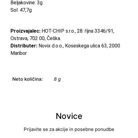
Beljakovine: 3g
Sol: 47,7g
Proizvajalec:
HOT-CHIP s.r.o., 28. října 3346/91,
Ostrava, 702 00, Češka.
Distributer:
Novix d.o.o., Koseskega ulica 63, 2000
Maribor
Neto količina:
8 g
Novice
Prijavite se za akcije in posebne ponudbe