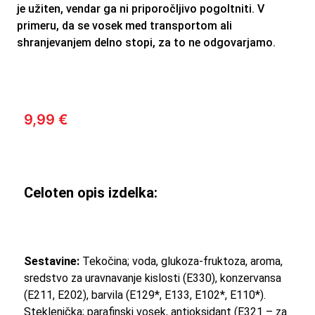
je užiten, vendar ga ni priporočljivo pogoltniti. V
primeru, da se vosek med transportom ali
shranjevanjem delno stopi, za to ne odgovarjamo.
9,99
€
Celoten opis izdelka:
Sestavine:
Tekočina; voda, glukoza-fruktoza, aroma,
sredstvo za uravnavanje kislosti (E330), konzervansa
(E211, E202), barvila (E129*, E133, E102*, E110*).
Steklenička; parafinski vosek, antioksidant (E321 – za