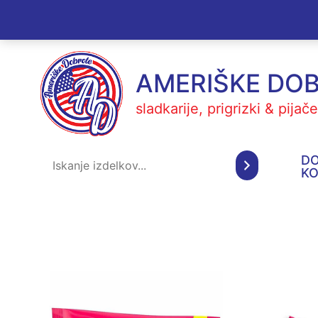
Skip
to
content
AMERIŠKE DO
sladkarije, prigrizki & pijače
Iskanje
D
K