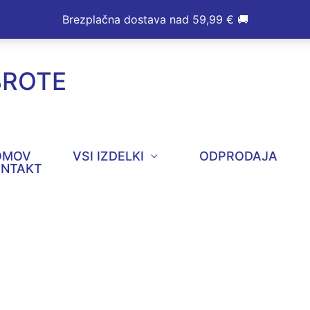
Brezplačna dostava nad 59,99 € 🚚
BROTE
OMOV
VSI IZDELKI
ODPRODAJA
ONTAKT