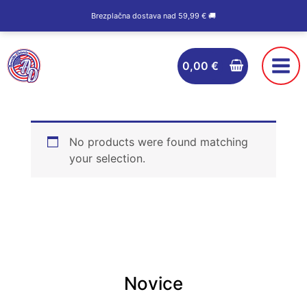
Skip
Brezplačna dostava nad 59,99 € 🚚
to
content
0,00
€
No products were found matching
your selection.
Novice